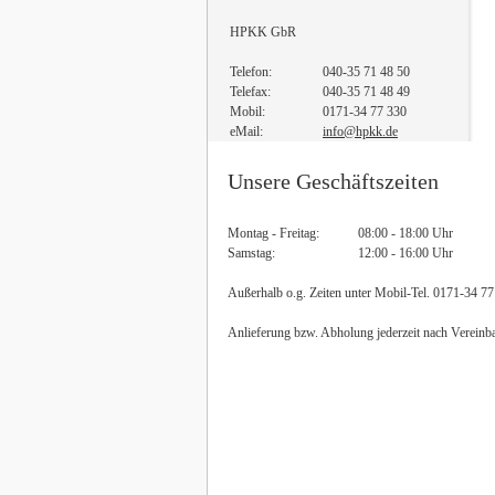
HPKK GbR
Telefon:
040-35 71 48 50
Telefax:
040-35 71 48 49
Mobil:
0171-34 77 330
eMail:
info@hpkk.de
Unsere Geschäftszeiten
Montag - Freitag:
08:00 - 18:00 Uhr
Samstag:
12:00 - 16:00 Uhr
Außerhalb o.g. Zeiten unter Mobil-Tel. 0171-34 77
Anlieferung bzw. Abholung jederzeit nach Vereinb