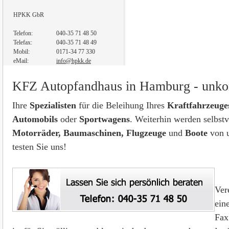
HPKK GbR
Telefon:
040-35 71 48 50
Telefax:
040-35 71 48 49
Mobil:
0171-34 77 330
eMail:
info@hpkk.de
KFZ Autopfandhaus in Hamburg - unkomp
Ihre
Spezialisten
für die Beleihung Ihres
Kraftfahrzeuges
Automobils
oder
Sportwagens
. Weiterhin werden selbstv
Motorräder, Baumaschinen,
Flugzeuge
und
Boote
von u
testen Sie uns!
Ver
ein
Fax